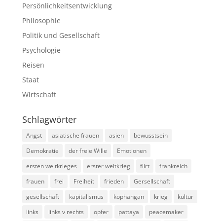
Persönlichkeitsentwicklung
Philosophie
Politik und Gesellschaft
Psychologie
Reisen
Staat
Wirtschaft
Schlagwörter
Angst
asiatische frauen
asien
bewusstsein
Demokratie
der freie Wille
Emotionen
ersten weltkrieges
erster weltkrieg
flirt
frankreich
frauen
frei
Freiheit
frieden
Gersellschaft
gesellschaft
kapitalismus
kophangan
krieg
kultur
links
links v rechts
opfer
pattaya
peacemaker