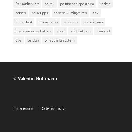
Persönlichkeit
politik
politisches spektrum
rechts
reisen
reisetipps
sehenswürdigkeiten
sex
Sicherheit
simon jacob
soldaten
sozialismus
Sozialwissenschaften
staat
süd vietnam
thailand
tips
verdun
wirscthaftssystem
© Valentin Hoffmann
Impressum
|
Datenschutz