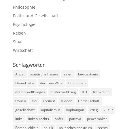
Philosophie
Politik und Gesellschaft
Psychologie
Reisen
Staat
Wirtschaft
Schlagwörter
Angst
asiatische frauen
asien
bewusstsein
Demokratie
der freie Wille
Emotionen
ersten weltkrieges
erster weltkrieg
flirt
frankreich
frauen
frei
Freiheit
frieden
Gersellschaft
gesellschaft
kapitalismus
kophangan
krieg
kultur
links
links v rechts
opfer
pattaya
peacemaker
Persönlichkeit
politik
politisches spektrum
rechts