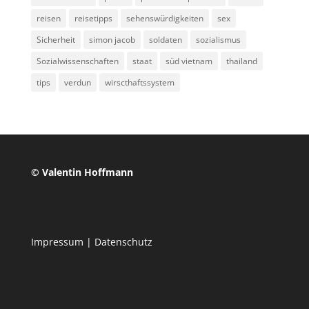
reisen
reisetipps
sehenswürdigkeiten
sex
Sicherheit
simon jacob
soldaten
sozialismus
Sozialwissenschaften
staat
süd vietnam
thailand
tips
verdun
wirscthaftssystem
© Valentin Hoffmann
Impressum
|
Datenschutz