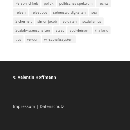
Persönlichkeit
politik
politisches spektrum
rechts
reisen
reisetipps
sehenswürdigkeiten
sex
Sicherheit
simon jacob
soldaten
sozialismus
Sozialwissenschaften
staat
süd vietnam
thailand
tips
verdun
wirscthaftssystem
© Valentin Hoffmann
Impressum
|
Datenschutz