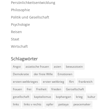
Persönlichkeitsentwicklung
Philosophie
Politik und Gesellschaft
Psychologie
Reisen
Staat
Wirtschaft
Schlagwörter
Angst
asiatische frauen
asien
bewusstsein
Demokratie
der freie Wille
Emotionen
ersten weltkrieges
erster weltkrieg
flirt
frankreich
frauen
frei
Freiheit
frieden
Gersellschaft
gesellschaft
kapitalismus
kophangan
krieg
kultur
links
links v rechts
opfer
pattaya
peacemaker