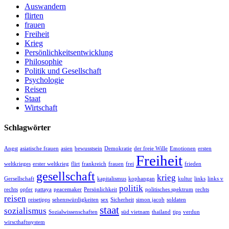
Auswandern
flirten
frauen
Freiheit
Krieg
Persönlichkeitsentwicklung
Philosophie
Politik und Gesellschaft
Psychologie
Reisen
Staat
Wirtschaft
Schlagwörter
Angst
asiatische frauen
asien
bewusstsein
Demokratie
der freie Wille
Emotionen
ersten
Freiheit
weltkrieges
erster weltkrieg
flirt
frankreich
frauen
frei
frieden
gesellschaft
krieg
Gersellschaft
kapitalismus
kophangan
kultur
links
links v
politik
rechts
opfer
pattaya
peacemaker
Persönlichkeit
politisches spektrum
rechts
reisen
reisetipps
sehenswürdigkeiten
sex
Sicherheit
simon jacob
soldaten
staat
sozialismus
Sozialwissenschaften
süd vietnam
thailand
tips
verdun
wirscthaftssystem