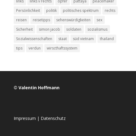
links
links v rechts
opfer
pattaya
peacemaker
Persönlichkeit
politik
politisches spektrum
rechts
reisen
reisetipps
sehenswürdigkeiten
sex
Sicherheit
simon jacob
soldaten
sozialismus
Sozialwissenschaften
staat
süd vietnam
thailand
tips
verdun
wirscthaftssystem
© Valentin Hoffmann
Impressum
|
Datenschutz