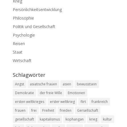
Krieg
Persönlichkeitsentwicklung
Philosophie
Politik und Gesellschaft
Psychologie
Reisen
Staat
Wirtschaft
Schlagwörter
Angst
asiatische frauen
asien
bewusstsein
Demokratie
der freie Wille
Emotionen
ersten weltkrieges
erster weltkrieg
flirt
frankreich
frauen
frei
Freiheit
frieden
Gersellschaft
gesellschaft
kapitalismus
kophangan
krieg
kultur