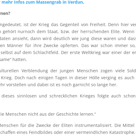
r mehr Infos zum Massengrab in Verdun
.
rnen?
ngedeutet, ist der Krieg das Gegenteil von Freiheit. Denn hier ver
en gehört nurnoch dem Staat, bzw. der herrschenden Elite. Wen
daten ansieht, dann wird deutlich wie jung diese waren und das
en Männer für ihre Zwecke opferten. Das war schon immer so,
elbst auf dem Schlachtfeld. Der erste Weltkrieg war einer der e
 Game“ hatten.
lturellen Verblendung der jungen Menschen zogen viele Sold
en Krieg. Doch nach einigen Tagen in dieser Hölle verging es auc
r vorstellen und dabei ist es noch garnicht so lange her.
ieses sinnlosen und schrecklichen Krieges folgte auch schon
die Menschen nicht aus der Geschichte lernen.“
schen für die Zwecke der Eliten instrumentalisiert. Die Mittel
chaffen eines Feindbildes oder einer vermeindlichen Katastrophe.