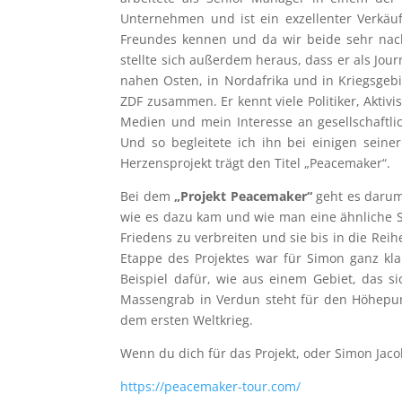
Unternehmen und ist ein exzellenter Verkäu
Freundes kennen und da wir beide sehr nach
stellte sich außerdem heraus, dass er als Jou
nahen Osten, in Nordafrika und in Kriegsge
ZDF zusammen. Er kennt viele Politiker, Aktiv
Medien und mein Interesse an gesellschaft
Und so begleitete ich ihn bei einigen seine
Herzensprojekt trägt den Titel „Peacemaker“.
Bei dem
„Projekt Peacemaker“
geht es darum
wie es dazu kam und wie man eine ähnliche S
Friedens zu verbreiten und sie bis in die Rei
Etappe des Projektes war für Simon ganz kla
Beispiel dafür, wie aus einem Gebiet, das s
Massengrab in Verdun steht für den Höhepunk
dem ersten Weltkrieg.
Wenn du dich für das Projekt, oder Simon Jaco
https://peacemaker-tour.com/