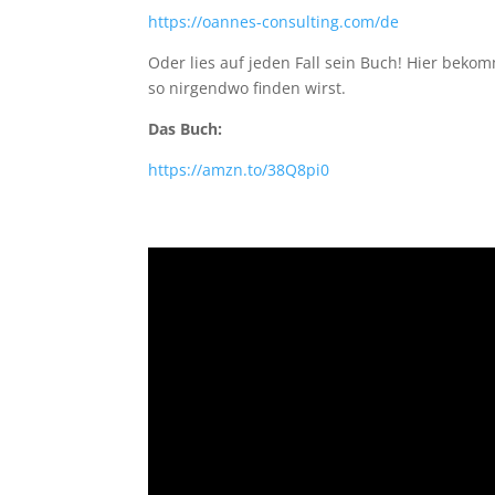
https://oannes-consulting.com/de
Oder lies auf jeden Fall sein Buch! Hier bek
so nirgendwo finden wirst.
Das Buch:
https://amzn.to/38Q8pi0