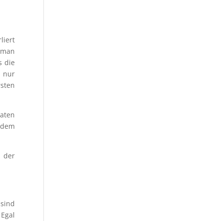
liert
n man
s die
 nur
rsten
aten
h dem
 der
 sind
 Egal