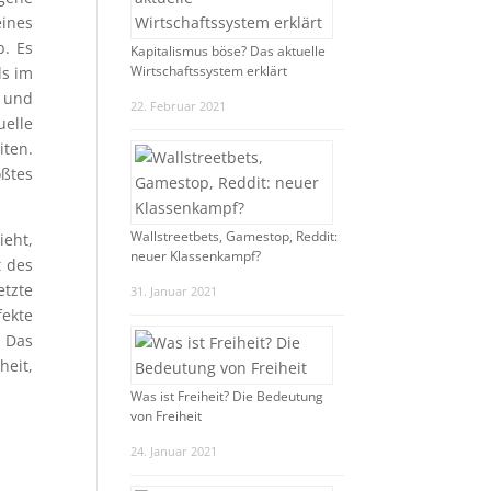
eines
b. Es
Kapitalismus böse? Das aktuelle
Wirtschaftssystem erklärt
ls im
D und
22. Februar 2021
uelle
ten.
ößtes
Wallstreetbets, Gamestop, Reddit:
ieht,
neuer Klassenkampf?
t des
etzte
31. Januar 2021
fekte
. Das
heit,
Was ist Freiheit? Die Bedeutung
von Freiheit
24. Januar 2021