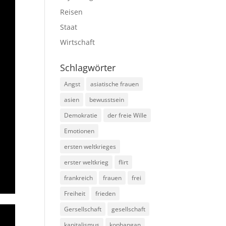
Reisen
Staat
Wirtschaft
Schlagwörter
Angst
asiatische frauen
asien
bewusstsein
Demokratie
der freie Wille
Emotionen
ersten weltkrieges
erster weltkrieg
flirt
frankreich
frauen
frei
Freiheit
frieden
Gersellschaft
gesellschaft
kapitalismus
kophangan