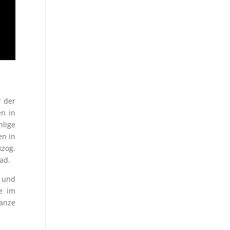
r der
en in
hlige
en in
kzog.
ad.
 und
te im
ganze