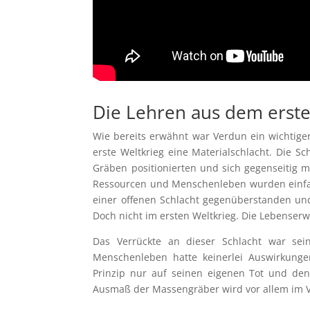
Die Lehren aus dem erste
Wie bereits erwähnt war Verdun ein wichtiger
erste Weltkrieg eine Materialschlacht. Die Sc
Gräben positionierten und sich gegenseitig 
Ressourcen und Menschenleben wurden einfach 
einer offenen Schlacht gegenüberstanden und 
Doch nicht im ersten Weltkrieg. Die Lebenserw
Das Verrückte an dieser Schlacht war sei
Menschenleben hatte keinerlei Auswirkunge
Prinzip nur auf seinen eigenen Tot und de
Ausmaß der Massengräber wird vor allem im V