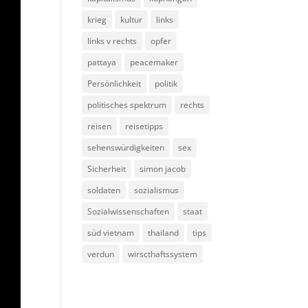
krieg
kultur
links
links v rechts
opfer
pattaya
peacemaker
Persönlichkeit
politik
politisches spektrum
rechts
reisen
reisetipps
sehenswürdigkeiten
sex
Sicherheit
simon jacob
soldaten
sozialismus
Sozialwissenschaften
staat
süd vietnam
thailand
tips
verdun
wirscthaftssystem