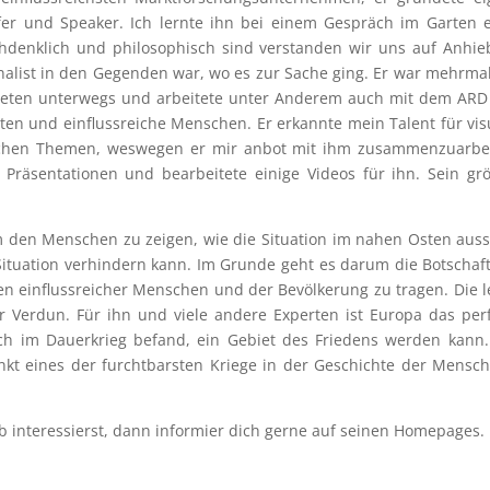
fer und Speaker. Ich lernte ihn bei einem Gespräch im Garten 
denklich und philosophisch sind verstanden wir uns auf Anhie
rnalist in den Gegenden war, wo es zur Sache ging. Er war mehrma
bieten unterwegs und arbeitete unter Anderem auch mit dem AR
isten und einflussreiche Menschen. Er erkannte mein Talent für vis
lichen Themen, weswegen er mir anbot mit ihm zusammenzuarbei
r Präsentationen und bearbeitete einige Videos für ihn. Sein gr
 den Menschen zu zeigen, wie die Situation im nahen Osten auss
ituation verhindern kann. Im Grunde geht es darum die Botschaf
hen einflussreicher Menschen und der Bevölkerung zu tragen. Die l
r Verdun. Für ihn und viele andere Experten ist Europa das per
ich im Dauerkrieg befand, ein Gebiet des Friedens werden kann
t eines der furchtbarsten Kriege in der Geschichte der Mensch
b interessierst, dann informier dich gerne auf seinen Homepages.