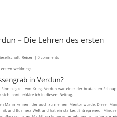
dun – Die Lehren des ersten
Gesellschaft
,
Reisen
|
0 comments
sengrab in Verdun?
Sinnlosigkeit von Krieg. Verdun war einer der brutalsten Schaup
 sich lohnt, erkläre ich in diesem Beitrag.
anten Mann kennen, der auch zu meinem Mentor wurde. Dieser Man
chnik und Business Welt und hat ein starkes „Entrepreneur-Mindset
 einflussreichsten Marktforschungsunternehmen, er gründete e