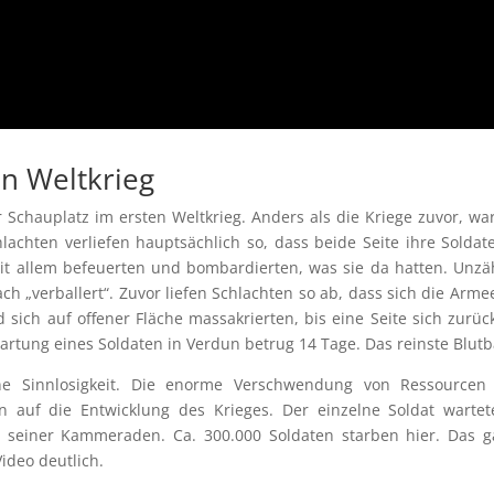
n Weltkrieg
 Schauplatz im ersten Weltkrieg. Anders als die Kriege zuvor, wa
hlachten verliefen hauptsächlich so, dass beide Seite ihre Soldat
mit allem befeuerten und bombardierten, was sie da hatten. Unzä
„verballert“. Zuvor liefen Schlachten so ab, dass sich die Arme
sich auf offener Fläche massakrierten, bis eine Seite sich zurüc
artung eines Soldaten in Verdun betrug 14 Tage. Das reinste Blutb
ne Sinnlosigkeit. Die enorme Verschwendung von Ressourcen
n auf die Entwicklung des Krieges. Der einzelne Soldat warte
n seiner Kammeraden. Ca. 300.000 Soldaten starben hier. Das 
ideo deutlich.